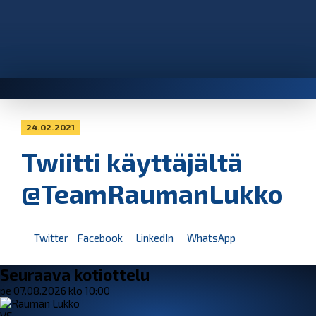
24.02.2021
Twiitti käyttäjältä
@TeamRaumanLukko
Twitter
Facebook
LinkedIn
WhatsApp
Seuraava kotiottelu
pe 07.08.2026 klo 10:00