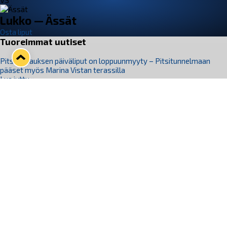
VS
Lukko — Ässät
Osta liput
Tuoreimmat uutiset
Pitsiturnauksen päiväliput on loppuunmyyty – Pitsitunnelmaan
pääset myös Marina Vistan terassilla
Lue juttu »
Lukko ja pirkanmaalainen vaatevalmistaja Nousu yhteistyöhön
Lue juttu »
Aapo Vanninen Nuorten Leijonien mukana
Lue juttu »
Rauman Lukko Oy on ostanut Marina Vista Oy:n liiketoiminnan
Raumalta
Lue juttu »
Varausviikonloppu oli kiireinen Jakub Florisille
Lue juttu »
Seuraa Lukkoa somessa