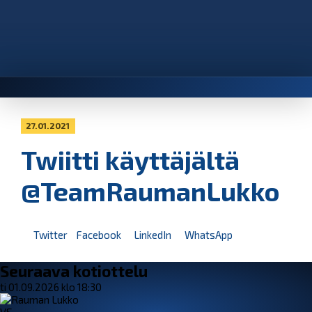
27.01.2021
Twiitti käyttäjältä
@TeamRaumanLukko
Twitter
Facebook
LinkedIn
WhatsApp
Seuraava kotiottelu
ti 01.09.2026 klo 18:30