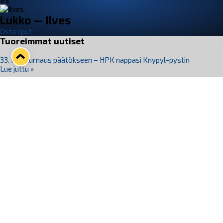
VS
Lukko — Ilves
Osta liput
Tuoreimmat uutiset
33. Pitsiturnaus päätökseen – HPK nappasi Knypyl-pystin
Lue juttu »
Otteluliput juhlakaudelle 26–27 nyt myynnissä!
Lue juttu »
Kiekko-Espoo voittaa historian ensimmäisen naisten
Pitsiturnauksen
Lue juttu »
Pitsiturnauksen päiväliput on loppuunmyyty – Pitsitunnelmaan
pääset myös Marina Vistan terassilla
Lue juttu »
Lukko ja pirkanmaalainen vaatevalmistaja Nousu yhteistyöhön
Lue juttu »
Seuraa Lukkoa somessa