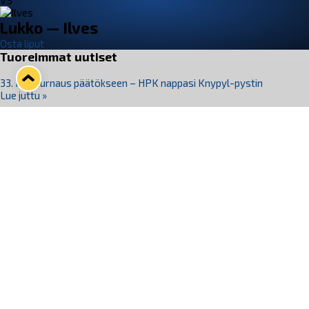
VS
Lukko — Ilves
Osta liput
Tuoreimmat uutiset
33. Pitsiturnaus päätökseen – HPK nappasi Knypyl-pystin
Lue juttu »
Otteluliput juhlakaudelle 26–27 nyt myynnissä!
Lue juttu »
Kiekko-Espoo voittaa historian ensimmäisen naisten
Pitsiturnauksen
Lue juttu »
Pitsiturnauksen päiväliput on loppuunmyyty – Pitsitunnelmaan
pääset myös Marina Vistan terassilla
Lue juttu »
Lukko ja pirkanmaalainen vaatevalmistaja Nousu yhteistyöhön
Lue juttu »
Seuraa Lukkoa somessa