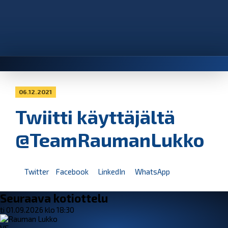
06.12.2021
Twiitti käyttäjältä
@TeamRaumanLukko
Twitter
Facebook
LinkedIn
WhatsApp
Seuraava kotiottelu
ti 01.09.2026 klo 18:30