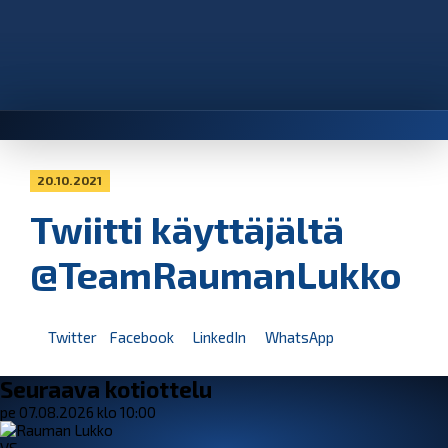
20.10.2021
Twiitti käyttäjältä
@TeamRaumanLukko
Twitter
Facebook
LinkedIn
WhatsApp
Seuraava kotiottelu
pe 07.08.2026 klo 10:00