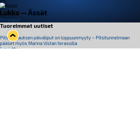
VS
Lukko — Ässät
Osta liput
Tuoreimmat uutiset
Pitsiturnauksen päiväliput on loppuunmyyty – Pitsitunnelmaan
pääset myös Marina Vistan terassilla
Lue juttu »
Lukko ja pirkanmaalainen vaatevalmistaja Nousu yhteistyöhön
Lue juttu »
Aapo Vanninen Nuorten Leijonien mukana
Lue juttu »
Rauman Lukko Oy on ostanut Marina Vista Oy:n liiketoiminnan
Raumalta
Lue juttu »
Varausviikonloppu oli kiireinen Jakub Florisille
Lue juttu »
Seuraa Lukkoa somessa