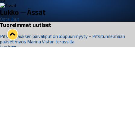
VS
Lukko — Ässät
Osta liput
Tuoreimmat uutiset
Pitsiturnauksen päiväliput on loppuunmyyty – Pitsitunnelmaan
pääset myös Marina Vistan terassilla
Lue juttu »
Lukko ja pirkanmaalainen vaatevalmistaja Nousu yhteistyöhön
Lue juttu »
Aapo Vanninen Nuorten Leijonien mukana
Lue juttu »
Rauman Lukko Oy on ostanut Marina Vista Oy:n liiketoiminnan
Raumalta
Lue juttu »
Varausviikonloppu oli kiireinen Jakub Florisille
Lue juttu »
Seuraa Lukkoa somessa