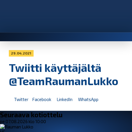
29.04.2021
Twiitti käyttäjältä
@TeamRaumanLukko
Twitter
Facebook
LinkedIn
WhatsApp
Seuraava kotiottelu
pe 07.08.2026 klo 10:00