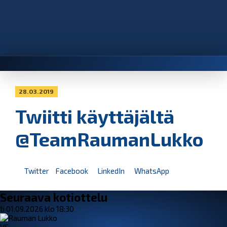
28.03.2019
Twiitti käyttäjältä
@TeamRaumanLukko
Twitter
Facebook
LinkedIn
WhatsApp
Seuraava kotiottelu
ti 01.09.2026 klo 18:30