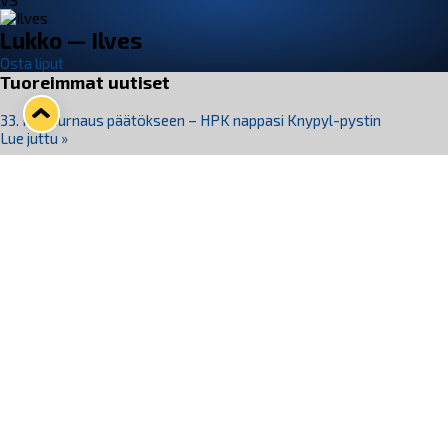
VS
Lukko — Ilves
Osta liput
Tuoreimmat uutiset
33. Pitsiturnaus päätökseen – HPK nappasi Knypyl-pystin
Lue juttu »
Otteluliput juhlakaudelle 26–27 nyt myynnissä!
Lue juttu »
Kiekko-Espoo voittaa historian ensimmäisen naisten
Pitsiturnauksen
Lue juttu »
Pitsiturnauksen päiväliput on loppuunmyyty – Pitsitunnelmaan
pääset myös Marina Vistan terassilla
Lue juttu »
Lukko ja pirkanmaalainen vaatevalmistaja Nousu yhteistyöhön
Lue juttu »
Seuraa Lukkoa somessa