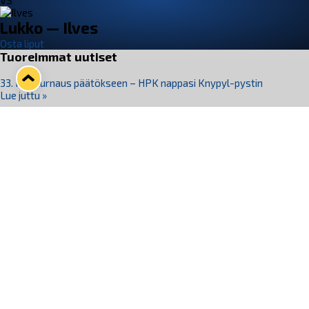
VS
Lukko — Ilves
Osta liput
Tuoreimmat uutiset
33. Pitsiturnaus päätökseen – HPK nappasi Knypyl-pystin
Lue juttu »
Otteluliput juhlakaudelle 26–27 nyt myynnissä!
Lue juttu »
Kiekko-Espoo voittaa historian ensimmäisen naisten
Pitsiturnauksen
Lue juttu »
Pitsiturnauksen päiväliput on loppuunmyyty – Pitsitunnelmaan
pääset myös Marina Vistan terassilla
Lue juttu »
Lukko ja pirkanmaalainen vaatevalmistaja Nousu yhteistyöhön
Lue juttu »
Seuraa Lukkoa somessa