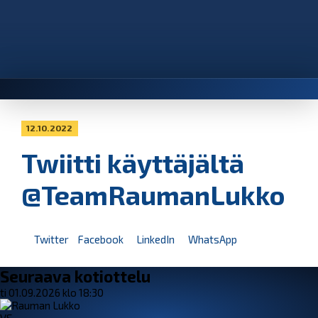
12.10.2022
Twiitti käyttäjältä
@TeamRaumanLukko
Twitter
Facebook
LinkedIn
WhatsApp
Seuraava kotiottelu
ti 01.09.2026 klo 18:30