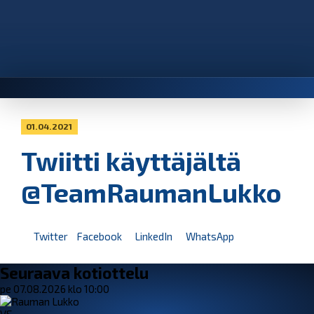
01.04.2021
Twiitti käyttäjältä
@TeamRaumanLukko
Twitter
Facebook
LinkedIn
WhatsApp
Seuraava kotiottelu
pe 07.08.2026 klo 10:00