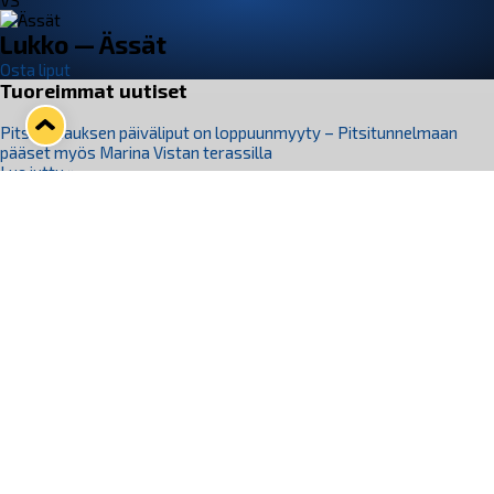
VS
Lukko — Ässät
Osta liput
Tuoreimmat uutiset
Pitsiturnauksen päiväliput on loppuunmyyty – Pitsitunnelmaan
pääset myös Marina Vistan terassilla
Lue juttu »
Lukko ja pirkanmaalainen vaatevalmistaja Nousu yhteistyöhön
Lue juttu »
Aapo Vanninen Nuorten Leijonien mukana
Lue juttu »
Rauman Lukko Oy on ostanut Marina Vista Oy:n liiketoiminnan
Raumalta
Lue juttu »
Varausviikonloppu oli kiireinen Jakub Florisille
Lue juttu »
Seuraa Lukkoa somessa