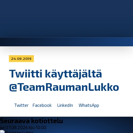
24.09.2019
Twiitti käyttäjältä
@TeamRaumanLukko
Twitter
Facebook
LinkedIn
WhatsApp
Seuraava kotiottelu
pe 07.08.2026 klo 10:00