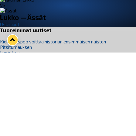
VS
Lukko — Ässät
Osta liput
Tuoreimmat uutiset
Kiekko-Espoo voittaa historian ensimmäisen naisten
Pitsiturnauksen
Lue juttu »
Pitsiturnauksen päiväliput on loppuunmyyty – Pitsitunnelmaan
pääset myös Marina Vistan terassilla
Lue juttu »
Lukko ja pirkanmaalainen vaatevalmistaja Nousu yhteistyöhön
Lue juttu »
Aapo Vanninen Nuorten Leijonien mukana
Lue juttu »
Rauman Lukko Oy on ostanut Marina Vista Oy:n liiketoiminnan
Raumalta
Lue juttu »