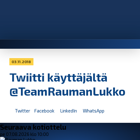
03.11.2018
Twiitti käyttäjältä
@TeamRaumanLukko
Twitter
Facebook
LinkedIn
WhatsApp
Seuraava kotiottelu
pe 07.08.2026 klo 10:00