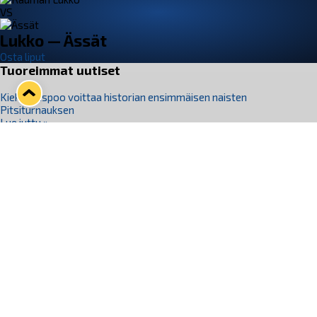
VS
Lukko — Ässät
Osta liput
Tuoreimmat uutiset
Kiekko-Espoo voittaa historian ensimmäisen naisten
Pitsiturnauksen
Lue juttu »
Pitsiturnauksen päiväliput on loppuunmyyty – Pitsitunnelmaan
pääset myös Marina Vistan terassilla
Lue juttu »
Lukko ja pirkanmaalainen vaatevalmistaja Nousu yhteistyöhön
Lue juttu »
Aapo Vanninen Nuorten Leijonien mukana
Lue juttu »
Rauman Lukko Oy on ostanut Marina Vista Oy:n liiketoiminnan
Raumalta
Lue juttu »