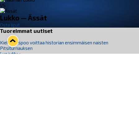
VS
Lukko — Ässät
Osta liput
Tuoreimmat uutiset
Kiekko-Espoo voittaa historian ensimmäisen naisten
Pitsiturnauksen
Lue juttu »
Pitsiturnauksen päiväliput on loppuunmyyty – Pitsitunnelmaan
pääset myös Marina Vistan terassilla
Lue juttu »
Lukko ja pirkanmaalainen vaatevalmistaja Nousu yhteistyöhön
Lue juttu »
Aapo Vanninen Nuorten Leijonien mukana
Lue juttu »
Rauman Lukko Oy on ostanut Marina Vista Oy:n liiketoiminnan
Raumalta
Lue juttu »