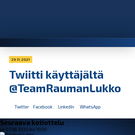
29.11.2021
Twiitti käyttäjältä
@TeamRaumanLukko
Twitter
Facebook
LinkedIn
WhatsApp
Seuraava kotiottelu
pe 07.08.2026 klo 10:00