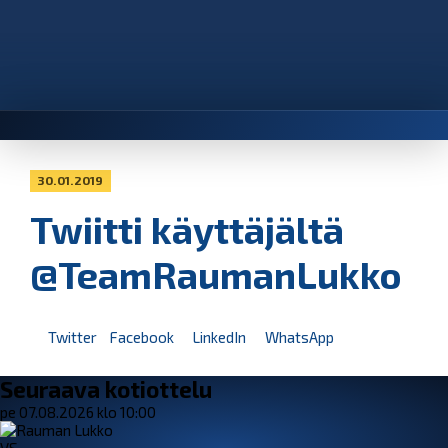
30.01.2019
Twiitti käyttäjältä
@TeamRaumanLukko
Twitter
Facebook
LinkedIn
WhatsApp
Seuraava kotiottelu
pe 07.08.2026 klo 10:00