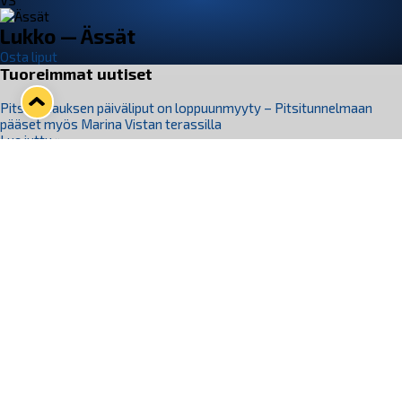
VS
Lukko — Ässät
Osta liput
Tuoreimmat uutiset
Pitsiturnauksen päiväliput on loppuunmyyty – Pitsitunnelmaan
pääset myös Marina Vistan terassilla
Lue juttu »
Lukko ja pirkanmaalainen vaatevalmistaja Nousu yhteistyöhön
Lue juttu »
Aapo Vanninen Nuorten Leijonien mukana
Lue juttu »
Rauman Lukko Oy on ostanut Marina Vista Oy:n liiketoiminnan
Raumalta
Lue juttu »
Varausviikonloppu oli kiireinen Jakub Florisille
Lue juttu »
Seuraa Lukkoa somessa