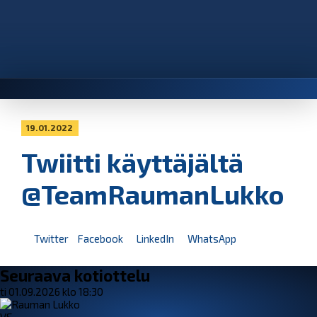
19.01.2022
Twiitti käyttäjältä
@TeamRaumanLukko
Twitter
Facebook
LinkedIn
WhatsApp
Seuraava kotiottelu
ti 01.09.2026 klo 18:30