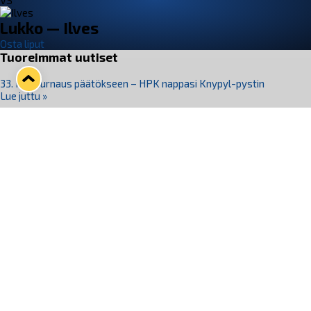
VS
Lukko — Ilves
Osta liput
Tuoreimmat uutiset
33. Pitsiturnaus päätökseen – HPK nappasi Knypyl-pystin
Lue juttu »
Otteluliput juhlakaudelle 26–27 nyt myynnissä!
Lue juttu »
Kiekko-Espoo voittaa historian ensimmäisen naisten
Pitsiturnauksen
Lue juttu »
Pitsiturnauksen päiväliput on loppuunmyyty – Pitsitunnelmaan
pääset myös Marina Vistan terassilla
Lue juttu »
Lukko ja pirkanmaalainen vaatevalmistaja Nousu yhteistyöhön
Lue juttu »
Seuraa Lukkoa somessa