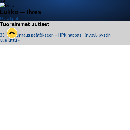
VS
Lukko — Ilves
Osta liput
Tuoreimmat uutiset
33. Pitsiturnaus päätökseen – HPK nappasi Knypyl-pystin
Lue juttu »
Otteluliput juhlakaudelle 26–27 nyt myynnissä!
Lue juttu »
Kiekko-Espoo voittaa historian ensimmäisen naisten
Pitsiturnauksen
Lue juttu »
Pitsiturnauksen päiväliput on loppuunmyyty – Pitsitunnelmaan
pääset myös Marina Vistan terassilla
Lue juttu »
Lukko ja pirkanmaalainen vaatevalmistaja Nousu yhteistyöhön
Lue juttu »
Seuraa Lukkoa somessa