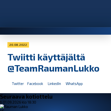
20.08.2022
Twiitti käyttäjältä
@TeamRaumanLukko
Twitter
Facebook
LinkedIn
WhatsApp
Seuraava kotiottelu
ti 01.09.2026 klo 18:30