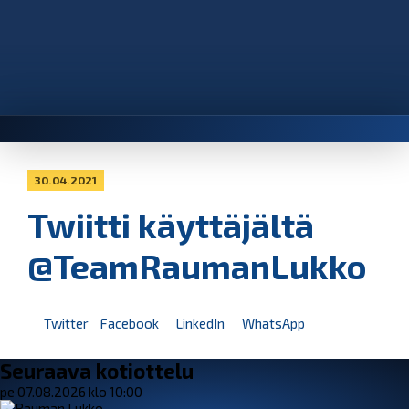
30.04.2021
Twiitti käyttäjältä
@TeamRaumanLukko
Twitter
Facebook
LinkedIn
WhatsApp
Seuraava kotiottelu
pe 07.08.2026 klo 10:00