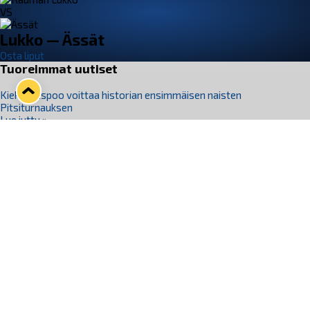
VS
Lukko — Ässät
Osta liput
Tuoreimmat uutiset
Kiekko-Espoo voittaa historian ensimmäisen naisten
Pitsiturnauksen
Lue juttu »
Pitsiturnauksen päiväliput on loppuunmyyty – Pitsitunnelmaan
pääset myös Marina Vistan terassilla
Lue juttu »
Lukko ja pirkanmaalainen vaatevalmistaja Nousu yhteistyöhön
Lue juttu »
Aapo Vanninen Nuorten Leijonien mukana
Lue juttu »
Rauman Lukko Oy on ostanut Marina Vista Oy:n liiketoiminnan
Raumalta
Lue juttu »