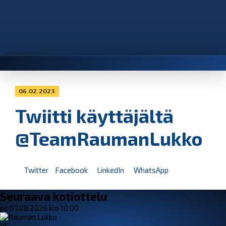
06.02.2023
Twiitti käyttäjältä
@TeamRaumanLukko
Twitter
Facebook
LinkedIn
WhatsApp
Seuraava kotiottelu
pe 07.08.2026 klo 10:00