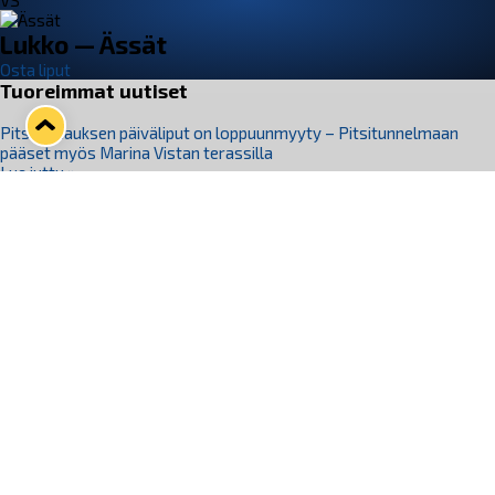
VS
Lukko — Ässät
Osta liput
Tuoreimmat uutiset
Pitsiturnauksen päiväliput on loppuunmyyty – Pitsitunnelmaan
pääset myös Marina Vistan terassilla
Lue juttu »
Lukko ja pirkanmaalainen vaatevalmistaja Nousu yhteistyöhön
Lue juttu »
Aapo Vanninen Nuorten Leijonien mukana
Lue juttu »
Rauman Lukko Oy on ostanut Marina Vista Oy:n liiketoiminnan
Raumalta
Lue juttu »
Varausviikonloppu oli kiireinen Jakub Florisille
Lue juttu »
Seuraa Lukkoa somessa