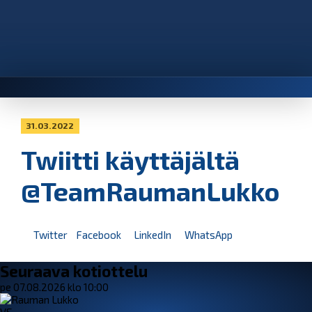
31.03.2022
Twiitti käyttäjältä
@TeamRaumanLukko
Twitter
Facebook
LinkedIn
WhatsApp
Seuraava kotiottelu
pe 07.08.2026 klo 10:00