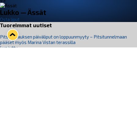
VS
Lukko — Ässät
Osta liput
Tuoreimmat uutiset
Pitsiturnauksen päiväliput on loppuunmyyty – Pitsitunnelmaan
pääset myös Marina Vistan terassilla
Lue juttu »
Lukko ja pirkanmaalainen vaatevalmistaja Nousu yhteistyöhön
Lue juttu »
Aapo Vanninen Nuorten Leijonien mukana
Lue juttu »
Rauman Lukko Oy on ostanut Marina Vista Oy:n liiketoiminnan
Raumalta
Lue juttu »
Varausviikonloppu oli kiireinen Jakub Florisille
Lue juttu »
Seuraa Lukkoa somessa