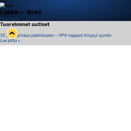
VS
Lukko — Ilves
Osta liput
Tuoreimmat uutiset
33. Pitsiturnaus päätökseen – HPK nappasi Knypyl-pystin
Lue juttu »
Otteluliput juhlakaudelle 26–27 nyt myynnissä!
Lue juttu »
Kiekko-Espoo voittaa historian ensimmäisen naisten
Pitsiturnauksen
Lue juttu »
Pitsiturnauksen päiväliput on loppuunmyyty – Pitsitunnelmaan
pääset myös Marina Vistan terassilla
Lue juttu »
Lukko ja pirkanmaalainen vaatevalmistaja Nousu yhteistyöhön
Lue juttu »
Seuraa Lukkoa somessa