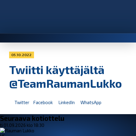
05.10.2022
Twiitti käyttäjältä
@TeamRaumanLukko
Twitter
Facebook
LinkedIn
WhatsApp
Seuraava kotiottelu
ti 01.09.2026 klo 18:30