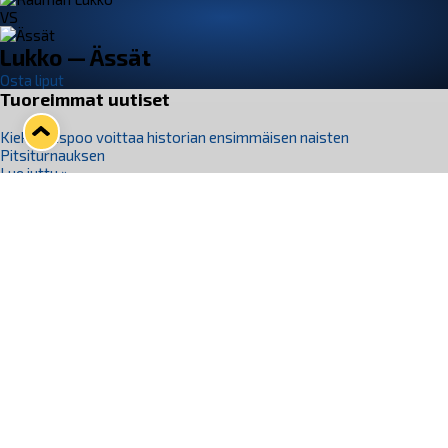
VS
Lukko — Ässät
Osta liput
Tuoreimmat uutiset
Kiekko-Espoo voittaa historian ensimmäisen naisten
Pitsiturnauksen
Lue juttu »
Pitsiturnauksen päiväliput on loppuunmyyty – Pitsitunnelmaan
pääset myös Marina Vistan terassilla
Lue juttu »
Lukko ja pirkanmaalainen vaatevalmistaja Nousu yhteistyöhön
Lue juttu »
Aapo Vanninen Nuorten Leijonien mukana
Lue juttu »
Rauman Lukko Oy on ostanut Marina Vista Oy:n liiketoiminnan
Raumalta
Lue juttu »