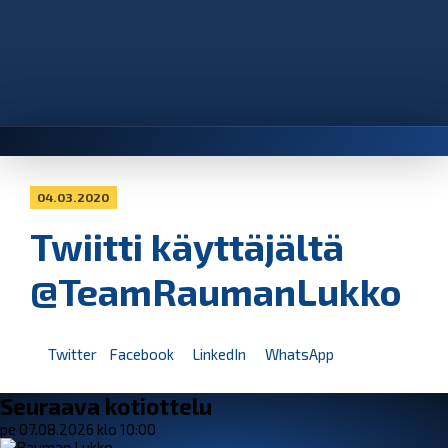
04.03.2020
Twiitti käyttäjältä
@TeamRaumanLukko
Twitter
Facebook
LinkedIn
WhatsApp
Seuraava kotiottelu
pe 07.08.2026 klo 10:00