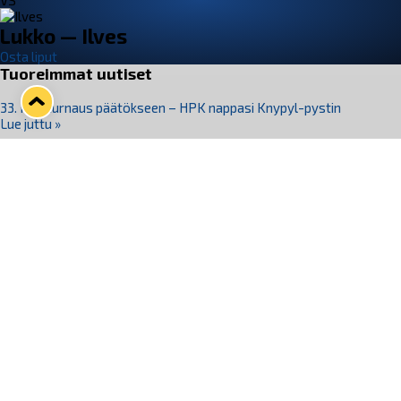
VS
Lukko — Ilves
Osta liput
Tuoreimmat uutiset
33. Pitsiturnaus päätökseen – HPK nappasi Knypyl-pystin
Lue juttu »
Otteluliput juhlakaudelle 26–27 nyt myynnissä!
Lue juttu »
Kiekko-Espoo voittaa historian ensimmäisen naisten
Pitsiturnauksen
Lue juttu »
Pitsiturnauksen päiväliput on loppuunmyyty – Pitsitunnelmaan
pääset myös Marina Vistan terassilla
Lue juttu »
Lukko ja pirkanmaalainen vaatevalmistaja Nousu yhteistyöhön
Lue juttu »
Seuraa Lukkoa somessa