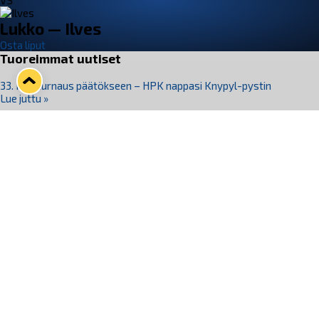
VS
Lukko — Ilves
Osta liput
Tuoreimmat uutiset
33. Pitsiturnaus päätökseen – HPK nappasi Knypyl-pystin
Lue juttu »
Otteluliput juhlakaudelle 26–27 nyt myynnissä!
Lue juttu »
Kiekko-Espoo voittaa historian ensimmäisen naisten
Pitsiturnauksen
Lue juttu »
Pitsiturnauksen päiväliput on loppuunmyyty – Pitsitunnelmaan
pääset myös Marina Vistan terassilla
Lue juttu »
Lukko ja pirkanmaalainen vaatevalmistaja Nousu yhteistyöhön
Lue juttu »
Seuraa Lukkoa somessa