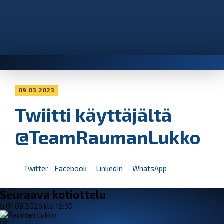
09.03.2023
Twiitti käyttäjältä
@TeamRaumanLukko
Twitter
Facebook
LinkedIn
WhatsApp
Seuraava kotiottelu
ti 01.09.2026 klo 18:30