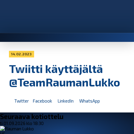
14.02.2023
Twiitti käyttäjältä
@TeamRaumanLukko
Twitter
Facebook
LinkedIn
WhatsApp
Seuraava kotiottelu
ti 01.09.2026 klo 18:30