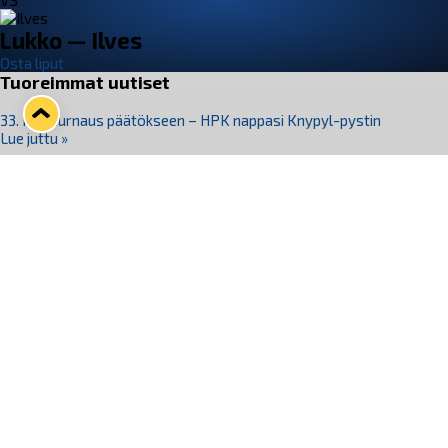
VS
Lukko — Ilves
Osta liput
Tuoreimmat uutiset
33. Pitsiturnaus päätökseen – HPK nappasi Knypyl-pystin
Lue juttu »
Otteluliput juhlakaudelle 26–27 nyt myynnissä!
Lue juttu »
Kiekko-Espoo voittaa historian ensimmäisen naisten
Pitsiturnauksen
Lue juttu »
Pitsiturnauksen päiväliput on loppuunmyyty – Pitsitunnelmaan
pääset myös Marina Vistan terassilla
Lue juttu »
Lukko ja pirkanmaalainen vaatevalmistaja Nousu yhteistyöhön
Lue juttu »
Seuraa Lukkoa somessa