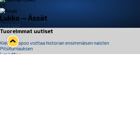
VS
Lukko — Ässät
Osta liput
Tuoreimmat uutiset
Kiekko-Espoo voittaa historian ensimmäisen naisten
Pitsiturnauksen
Lue juttu »
Pitsiturnauksen päiväliput on loppuunmyyty – Pitsitunnelmaan
pääset myös Marina Vistan terassilla
Lue juttu »
Lukko ja pirkanmaalainen vaatevalmistaja Nousu yhteistyöhön
Lue juttu »
Aapo Vanninen Nuorten Leijonien mukana
Lue juttu »
Rauman Lukko Oy on ostanut Marina Vista Oy:n liiketoiminnan
Raumalta
Lue juttu »