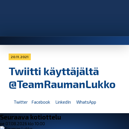
20.11.2021
Twiitti käyttäjältä
@TeamRaumanLukko
Twitter
Facebook
LinkedIn
WhatsApp
Seuraava kotiottelu
pe 07.08.2026 klo 10:00