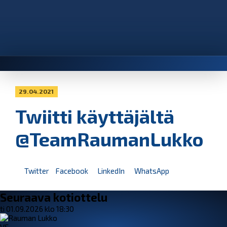
29.04.2021
Twiitti käyttäjältä
@TeamRaumanLukko
Twitter
Facebook
LinkedIn
WhatsApp
Seuraava kotiottelu
ti 01.09.2026 klo 18:30