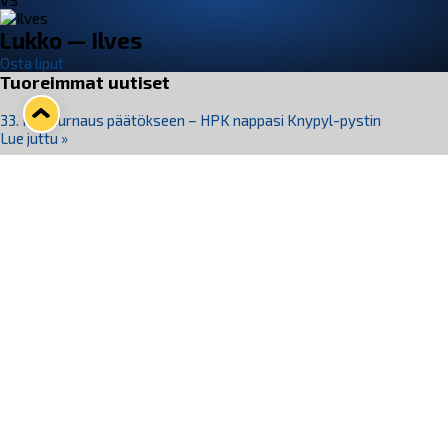
VS
Lukko — Ilves
Osta liput
Tuoreimmat uutiset
33. Pitsiturnaus päätökseen – HPK nappasi Knypyl-pystin
Lue juttu »
Otteluliput juhlakaudelle 26–27 nyt myynnissä!
Lue juttu »
Kiekko-Espoo voittaa historian ensimmäisen naisten
Pitsiturnauksen
Lue juttu »
Pitsiturnauksen päiväliput on loppuunmyyty – Pitsitunnelmaan
pääset myös Marina Vistan terassilla
Lue juttu »
Lukko ja pirkanmaalainen vaatevalmistaja Nousu yhteistyöhön
Lue juttu »
Seuraa Lukkoa somessa