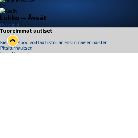
VS
Lukko — Ässät
Osta liput
Tuoreimmat uutiset
Kiekko-Espoo voittaa historian ensimmäisen naisten
Pitsiturnauksen
Lue juttu »
Pitsiturnauksen päiväliput on loppuunmyyty – Pitsitunnelmaan
pääset myös Marina Vistan terassilla
Lue juttu »
Lukko ja pirkanmaalainen vaatevalmistaja Nousu yhteistyöhön
Lue juttu »
Aapo Vanninen Nuorten Leijonien mukana
Lue juttu »
Rauman Lukko Oy on ostanut Marina Vista Oy:n liiketoiminnan
Raumalta
Lue juttu »