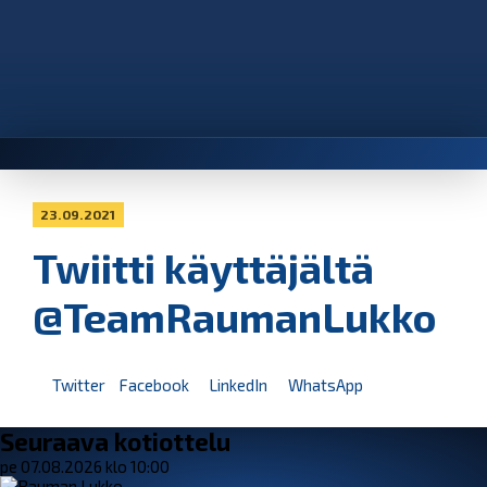
23.09.2021
Twiitti käyttäjältä
@TeamRaumanLukko
Twitter
Facebook
LinkedIn
WhatsApp
Seuraava kotiottelu
pe 07.08.2026 klo 10:00