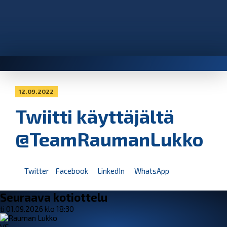
12.09.2022
Twiitti käyttäjältä
@TeamRaumanLukko
Twitter
Facebook
LinkedIn
WhatsApp
Seuraava kotiottelu
ti 01.09.2026 klo 18:30