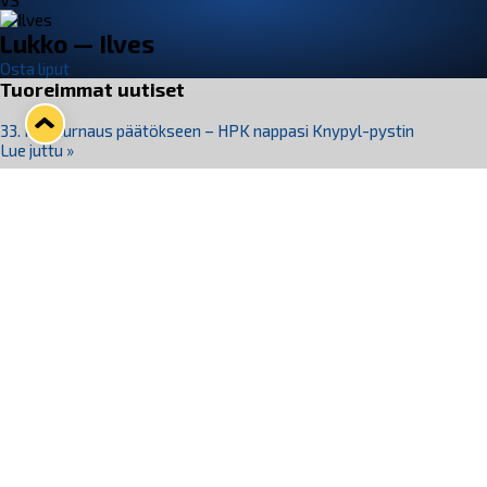
VS
Lukko — Ilves
Osta liput
Tuoreimmat uutiset
33. Pitsiturnaus päätökseen – HPK nappasi Knypyl-pystin
Lue juttu »
Otteluliput juhlakaudelle 26–27 nyt myynnissä!
Lue juttu »
Kiekko-Espoo voittaa historian ensimmäisen naisten
Pitsiturnauksen
Lue juttu »
Pitsiturnauksen päiväliput on loppuunmyyty – Pitsitunnelmaan
pääset myös Marina Vistan terassilla
Lue juttu »
Lukko ja pirkanmaalainen vaatevalmistaja Nousu yhteistyöhön
Lue juttu »
Seuraa Lukkoa somessa