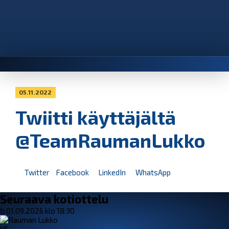
05.11.2022
Twiitti käyttäjältä
@TeamRaumanLukko
Twitter
Facebook
LinkedIn
WhatsApp
Seuraava kotiottelu
ti 01.09.2026 klo 18:30