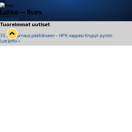
VS
Lukko — Ilves
Osta liput
Tuoreimmat uutiset
33. Pitsiturnaus päätökseen – HPK nappasi Knypyl-pystin
Lue juttu »
Otteluliput juhlakaudelle 26–27 nyt myynnissä!
Lue juttu »
Kiekko-Espoo voittaa historian ensimmäisen naisten
Pitsiturnauksen
Lue juttu »
Pitsiturnauksen päiväliput on loppuunmyyty – Pitsitunnelmaan
pääset myös Marina Vistan terassilla
Lue juttu »
Lukko ja pirkanmaalainen vaatevalmistaja Nousu yhteistyöhön
Lue juttu »
Seuraa Lukkoa somessa