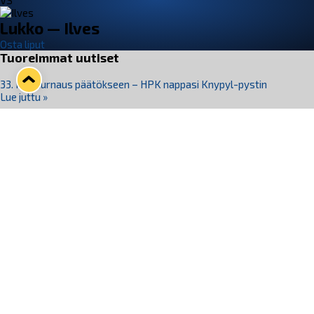
VS
Lukko — Ilves
Osta liput
Tuoreimmat uutiset
33. Pitsiturnaus päätökseen – HPK nappasi Knypyl-pystin
Lue juttu »
Otteluliput juhlakaudelle 26–27 nyt myynnissä!
Lue juttu »
Kiekko-Espoo voittaa historian ensimmäisen naisten
Pitsiturnauksen
Lue juttu »
Pitsiturnauksen päiväliput on loppuunmyyty – Pitsitunnelmaan
pääset myös Marina Vistan terassilla
Lue juttu »
Lukko ja pirkanmaalainen vaatevalmistaja Nousu yhteistyöhön
Lue juttu »
Seuraa Lukkoa somessa