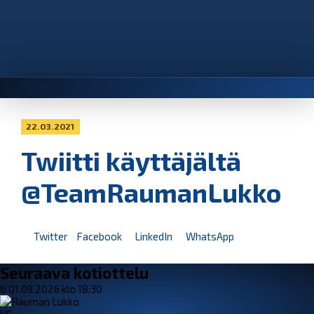
22.03.2021
Twiitti käyttäjältä
@TeamRaumanLukko
Twitter
Facebook
LinkedIn
WhatsApp
Seuraava kotiottelu
ti 01.09.2026 klo 18:30