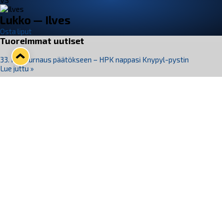
VS
Lukko — Ilves
Osta liput
Tuoreimmat uutiset
33. Pitsiturnaus päätökseen – HPK nappasi Knypyl-pystin
Lue juttu »
Otteluliput juhlakaudelle 26–27 nyt myynnissä!
Lue juttu »
Kiekko-Espoo voittaa historian ensimmäisen naisten
Pitsiturnauksen
Lue juttu »
Pitsiturnauksen päiväliput on loppuunmyyty – Pitsitunnelmaan
pääset myös Marina Vistan terassilla
Lue juttu »
Lukko ja pirkanmaalainen vaatevalmistaja Nousu yhteistyöhön
Lue juttu »
Seuraa Lukkoa somessa