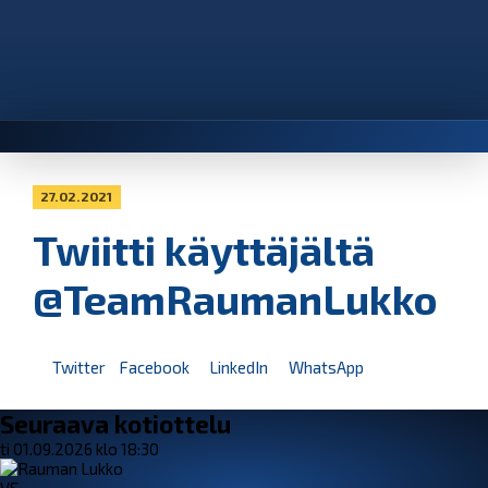
27.02.2021
Twiitti käyttäjältä
@TeamRaumanLukko
Twitter
Facebook
LinkedIn
WhatsApp
Seuraava kotiottelu
ti 01.09.2026 klo 18:30