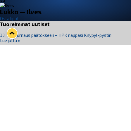
VS
Lukko — Ilves
Osta liput
Tuoreimmat uutiset
33. Pitsiturnaus päätökseen – HPK nappasi Knypyl-pystin
Lue juttu »
Otteluliput juhlakaudelle 26–27 nyt myynnissä!
Lue juttu »
Kiekko-Espoo voittaa historian ensimmäisen naisten
Pitsiturnauksen
Lue juttu »
Pitsiturnauksen päiväliput on loppuunmyyty – Pitsitunnelmaan
pääset myös Marina Vistan terassilla
Lue juttu »
Lukko ja pirkanmaalainen vaatevalmistaja Nousu yhteistyöhön
Lue juttu »
Seuraa Lukkoa somessa