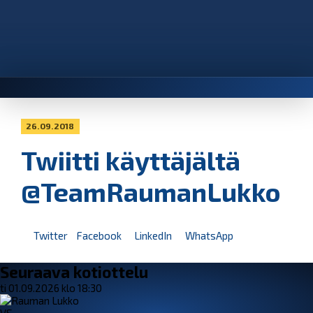
26.09.2018
Twiitti käyttäjältä
@TeamRaumanLukko
Twitter
Facebook
LinkedIn
WhatsApp
Seuraava kotiottelu
ti 01.09.2026 klo 18:30