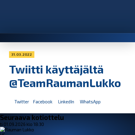
31.03.2022
Twiitti käyttäjältä
@TeamRaumanLukko
Twitter
Facebook
LinkedIn
WhatsApp
Seuraava kotiottelu
ti 01.09.2026 klo 18:30