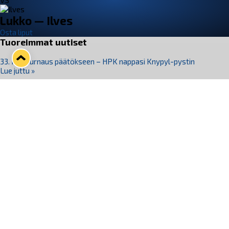
VS
Lukko — Ilves
Osta liput
Tuoreimmat uutiset
33. Pitsiturnaus päätökseen – HPK nappasi Knypyl-pystin
Lue juttu »
Otteluliput juhlakaudelle 26–27 nyt myynnissä!
Lue juttu »
Kiekko-Espoo voittaa historian ensimmäisen naisten
Pitsiturnauksen
Lue juttu »
Pitsiturnauksen päiväliput on loppuunmyyty – Pitsitunnelmaan
pääset myös Marina Vistan terassilla
Lue juttu »
Lukko ja pirkanmaalainen vaatevalmistaja Nousu yhteistyöhön
Lue juttu »
Seuraa Lukkoa somessa