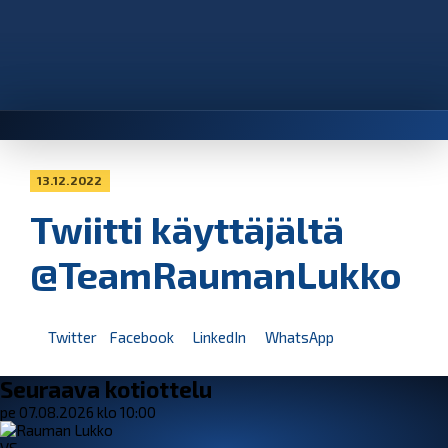
13.12.2022
Twiitti käyttäjältä
@TeamRaumanLukko
Twitter
Facebook
LinkedIn
WhatsApp
Seuraava kotiottelu
pe 07.08.2026 klo 10:00