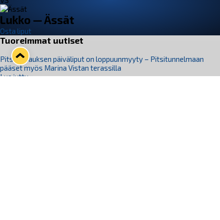
VS
Lukko — Ässät
Osta liput
Tuoreimmat uutiset
Pitsiturnauksen päiväliput on loppuunmyyty – Pitsitunnelmaan
pääset myös Marina Vistan terassilla
Lue juttu »
Lukko ja pirkanmaalainen vaatevalmistaja Nousu yhteistyöhön
Lue juttu »
Aapo Vanninen Nuorten Leijonien mukana
Lue juttu »
Rauman Lukko Oy on ostanut Marina Vista Oy:n liiketoiminnan
Raumalta
Lue juttu »
Varausviikonloppu oli kiireinen Jakub Florisille
Lue juttu »
Seuraa Lukkoa somessa