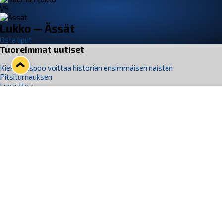
VS
Lukko — Ässät
Osta liput
Tuoreimmat uutiset
Kiekko-Espoo voittaa historian ensimmäisen naisten
Pitsiturnauksen
Lue juttu »
Pitsiturnauksen päiväliput on loppuunmyyty – Pitsitunnelmaan
pääset myös Marina Vistan terassilla
Lue juttu »
Lukko ja pirkanmaalainen vaatevalmistaja Nousu yhteistyöhön
Lue juttu »
Aapo Vanninen Nuorten Leijonien mukana
Lue juttu »
Rauman Lukko Oy on ostanut Marina Vista Oy:n liiketoiminnan
Raumalta
Lue juttu »