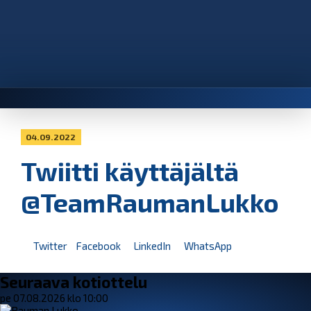
04.09.2022
Twiitti käyttäjältä
@TeamRaumanLukko
Twitter
Facebook
LinkedIn
WhatsApp
Seuraava kotiottelu
pe 07.08.2026 klo 10:00