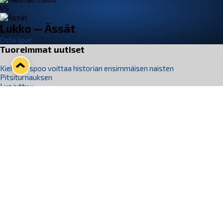
VS
Lukko — Ässät
Osta liput
Tuoreimmat uutiset
Kiekko-Espoo voittaa historian ensimmäisen naisten
Pitsiturnauksen
Lue juttu »
Pitsiturnauksen päiväliput on loppuunmyyty – Pitsitunnelmaan
pääset myös Marina Vistan terassilla
Lue juttu »
Lukko ja pirkanmaalainen vaatevalmistaja Nousu yhteistyöhön
Lue juttu »
Aapo Vanninen Nuorten Leijonien mukana
Lue juttu »
Rauman Lukko Oy on ostanut Marina Vista Oy:n liiketoiminnan
Raumalta
Lue juttu »