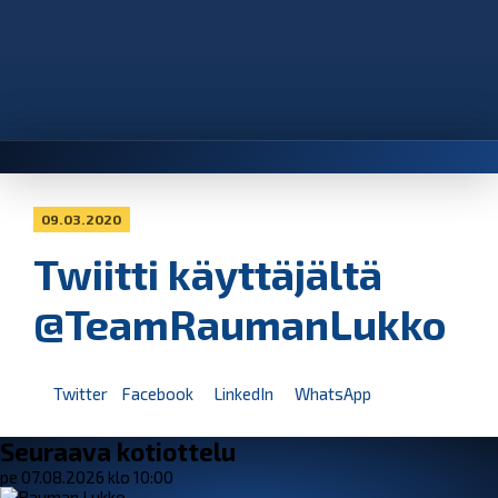
09.03.2020
Twiitti käyttäjältä
@TeamRaumanLukko
Twitter
Facebook
LinkedIn
WhatsApp
Seuraava kotiottelu
pe 07.08.2026 klo 10:00