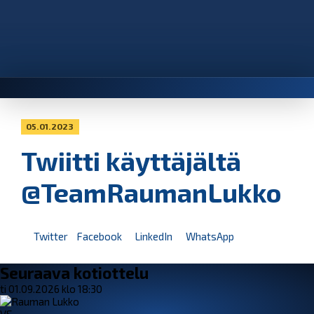
05.01.2023
Twiitti käyttäjältä
@TeamRaumanLukko
Twitter
Facebook
LinkedIn
WhatsApp
Seuraava kotiottelu
ti 01.09.2026 klo 18:30