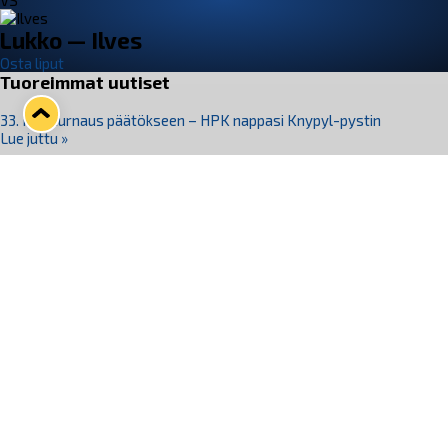
VS
Lukko — Ilves
Osta liput
Tuoreimmat uutiset
33. Pitsiturnaus päätökseen – HPK nappasi Knypyl-pystin
Lue juttu »
Otteluliput juhlakaudelle 26–27 nyt myynnissä!
Lue juttu »
Kiekko-Espoo voittaa historian ensimmäisen naisten
Pitsiturnauksen
Lue juttu »
Pitsiturnauksen päiväliput on loppuunmyyty – Pitsitunnelmaan
pääset myös Marina Vistan terassilla
Lue juttu »
Lukko ja pirkanmaalainen vaatevalmistaja Nousu yhteistyöhön
Lue juttu »
Seuraa Lukkoa somessa