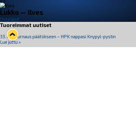
VS
Lukko — Ilves
Osta liput
Tuoreimmat uutiset
33. Pitsiturnaus päätökseen – HPK nappasi Knypyl-pystin
Lue juttu »
Otteluliput juhlakaudelle 26–27 nyt myynnissä!
Lue juttu »
Kiekko-Espoo voittaa historian ensimmäisen naisten
Pitsiturnauksen
Lue juttu »
Pitsiturnauksen päiväliput on loppuunmyyty – Pitsitunnelmaan
pääset myös Marina Vistan terassilla
Lue juttu »
Lukko ja pirkanmaalainen vaatevalmistaja Nousu yhteistyöhön
Lue juttu »
Seuraa Lukkoa somessa