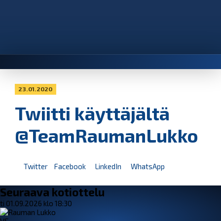
23.01.2020
Twiitti käyttäjältä
@TeamRaumanLukko
Twitter
Facebook
LinkedIn
WhatsApp
Seuraava kotiottelu
ti 01.09.2026 klo 18:30