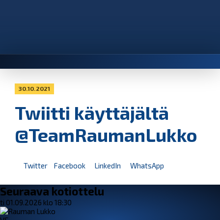
30.10.2021
Twiitti käyttäjältä
@TeamRaumanLukko
Twitter
Facebook
LinkedIn
WhatsApp
Seuraava kotiottelu
ti 01.09.2026 klo 18:30