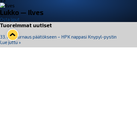
VS
Lukko — Ilves
Osta liput
Tuoreimmat uutiset
33. Pitsiturnaus päätökseen – HPK nappasi Knypyl-pystin
Lue juttu »
Otteluliput juhlakaudelle 26–27 nyt myynnissä!
Lue juttu »
Kiekko-Espoo voittaa historian ensimmäisen naisten
Pitsiturnauksen
Lue juttu »
Pitsiturnauksen päiväliput on loppuunmyyty – Pitsitunnelmaan
pääset myös Marina Vistan terassilla
Lue juttu »
Lukko ja pirkanmaalainen vaatevalmistaja Nousu yhteistyöhön
Lue juttu »
Seuraa Lukkoa somessa