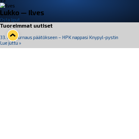
VS
Lukko — Ilves
Osta liput
Tuoreimmat uutiset
33. Pitsiturnaus päätökseen – HPK nappasi Knypyl-pystin
Lue juttu »
Otteluliput juhlakaudelle 26–27 nyt myynnissä!
Lue juttu »
Kiekko-Espoo voittaa historian ensimmäisen naisten
Pitsiturnauksen
Lue juttu »
Pitsiturnauksen päiväliput on loppuunmyyty – Pitsitunnelmaan
pääset myös Marina Vistan terassilla
Lue juttu »
Lukko ja pirkanmaalainen vaatevalmistaja Nousu yhteistyöhön
Lue juttu »
Seuraa Lukkoa somessa