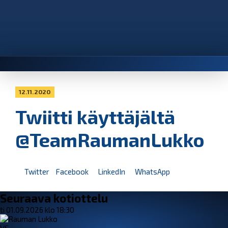
12.11.2020
Twiitti käyttäjältä
@TeamRaumanLukko
Twitter
Facebook
LinkedIn
WhatsApp
Seuraava kotiottelu
ti 01.09.2026 klo 18:30