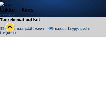
VS
Lukko — Ilves
Osta liput
Tuoreimmat uutiset
33. Pitsiturnaus päätökseen – HPK nappasi Knypyl-pystin
Lue juttu »
Otteluliput juhlakaudelle 26–27 nyt myynnissä!
Lue juttu »
Kiekko-Espoo voittaa historian ensimmäisen naisten
Pitsiturnauksen
Lue juttu »
Pitsiturnauksen päiväliput on loppuunmyyty – Pitsitunnelmaan
pääset myös Marina Vistan terassilla
Lue juttu »
Lukko ja pirkanmaalainen vaatevalmistaja Nousu yhteistyöhön
Lue juttu »
Seuraa Lukkoa somessa