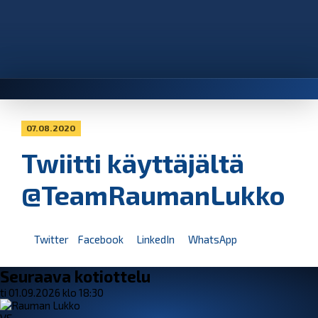
07.08.2020
Twiitti käyttäjältä
@TeamRaumanLukko
Twitter
Facebook
LinkedIn
WhatsApp
Seuraava kotiottelu
ti 01.09.2026 klo 18:30