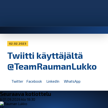
02.02.2023
Twiitti käyttäjältä
@TeamRaumanLukko
Twitter
Facebook
LinkedIn
WhatsApp
Seuraava kotiottelu
ti 01.09.2026 klo 18:30