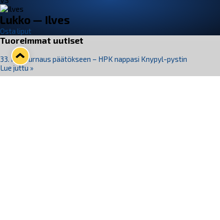
VS
Lukko — Ilves
Osta liput
Tuoreimmat uutiset
33. Pitsiturnaus päätökseen – HPK nappasi Knypyl-pystin
Lue juttu »
Otteluliput juhlakaudelle 26–27 nyt myynnissä!
Lue juttu »
Kiekko-Espoo voittaa historian ensimmäisen naisten
Pitsiturnauksen
Lue juttu »
Pitsiturnauksen päiväliput on loppuunmyyty – Pitsitunnelmaan
pääset myös Marina Vistan terassilla
Lue juttu »
Lukko ja pirkanmaalainen vaatevalmistaja Nousu yhteistyöhön
Lue juttu »
Seuraa Lukkoa somessa