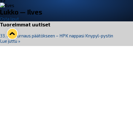
VS
Lukko — Ilves
Osta liput
Tuoreimmat uutiset
33. Pitsiturnaus päätökseen – HPK nappasi Knypyl-pystin
Lue juttu »
Otteluliput juhlakaudelle 26–27 nyt myynnissä!
Lue juttu »
Kiekko-Espoo voittaa historian ensimmäisen naisten
Pitsiturnauksen
Lue juttu »
Pitsiturnauksen päiväliput on loppuunmyyty – Pitsitunnelmaan
pääset myös Marina Vistan terassilla
Lue juttu »
Lukko ja pirkanmaalainen vaatevalmistaja Nousu yhteistyöhön
Lue juttu »
Seuraa Lukkoa somessa