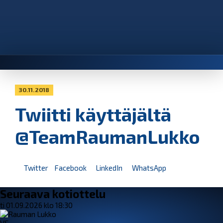
30.11.2018
Twiitti käyttäjältä
@TeamRaumanLukko
Twitter
Facebook
LinkedIn
WhatsApp
Seuraava kotiottelu
ti 01.09.2026 klo 18:30