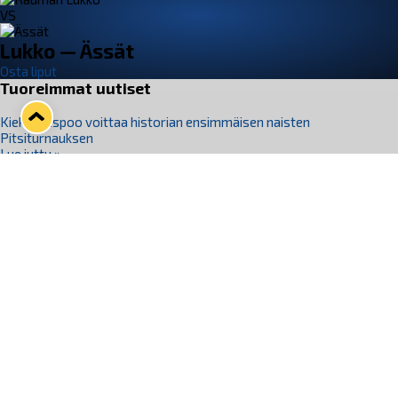
VS
Lukko — Ässät
Osta liput
Tuoreimmat uutiset
Kiekko-Espoo voittaa historian ensimmäisen naisten
Pitsiturnauksen
Lue juttu »
Pitsiturnauksen päiväliput on loppuunmyyty – Pitsitunnelmaan
pääset myös Marina Vistan terassilla
Lue juttu »
Lukko ja pirkanmaalainen vaatevalmistaja Nousu yhteistyöhön
Lue juttu »
Aapo Vanninen Nuorten Leijonien mukana
Lue juttu »
Rauman Lukko Oy on ostanut Marina Vista Oy:n liiketoiminnan
Raumalta
Lue juttu »