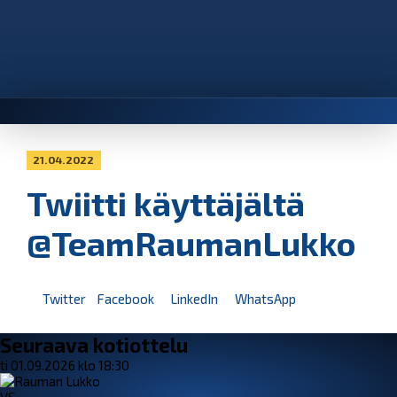
21.04.2022
Twiitti käyttäjältä
@TeamRaumanLukko
Twitter
Facebook
LinkedIn
WhatsApp
Seuraava kotiottelu
ti 01.09.2026 klo 18:30