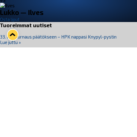
VS
Lukko — Ilves
Osta liput
Tuoreimmat uutiset
33. Pitsiturnaus päätökseen – HPK nappasi Knypyl-pystin
Lue juttu »
Otteluliput juhlakaudelle 26–27 nyt myynnissä!
Lue juttu »
Kiekko-Espoo voittaa historian ensimmäisen naisten
Pitsiturnauksen
Lue juttu »
Pitsiturnauksen päiväliput on loppuunmyyty – Pitsitunnelmaan
pääset myös Marina Vistan terassilla
Lue juttu »
Lukko ja pirkanmaalainen vaatevalmistaja Nousu yhteistyöhön
Lue juttu »
Seuraa Lukkoa somessa