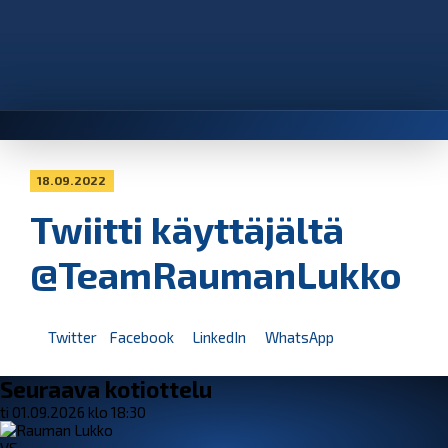
18.09.2022
Twiitti käyttäjältä
@TeamRaumanLukko
Twitter
Facebook
LinkedIn
WhatsApp
Seuraava kotiottelu
ti 01.09.2026 klo 18:30