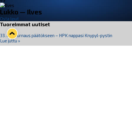
VS
Lukko — Ilves
Osta liput
Tuoreimmat uutiset
33. Pitsiturnaus päätökseen – HPK nappasi Knypyl-pystin
Lue juttu »
Otteluliput juhlakaudelle 26–27 nyt myynnissä!
Lue juttu »
Kiekko-Espoo voittaa historian ensimmäisen naisten
Pitsiturnauksen
Lue juttu »
Pitsiturnauksen päiväliput on loppuunmyyty – Pitsitunnelmaan
pääset myös Marina Vistan terassilla
Lue juttu »
Lukko ja pirkanmaalainen vaatevalmistaja Nousu yhteistyöhön
Lue juttu »
Seuraa Lukkoa somessa