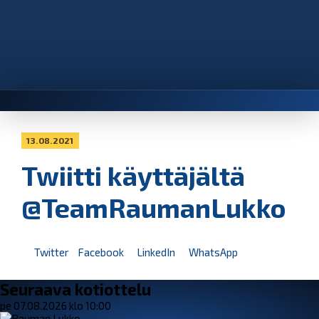
13.08.2021
Twiitti käyttäjältä
@TeamRaumanLukko
Twitter
Facebook
LinkedIn
WhatsApp
Seuraava kotiottelu
pe 07.08.2026 klo 10:00