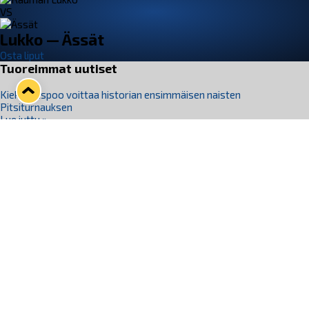
VS
Lukko — Ässät
Osta liput
Tuoreimmat uutiset
Kiekko-Espoo voittaa historian ensimmäisen naisten
Pitsiturnauksen
Lue juttu »
Pitsiturnauksen päiväliput on loppuunmyyty – Pitsitunnelmaan
pääset myös Marina Vistan terassilla
Lue juttu »
Lukko ja pirkanmaalainen vaatevalmistaja Nousu yhteistyöhön
Lue juttu »
Aapo Vanninen Nuorten Leijonien mukana
Lue juttu »
Rauman Lukko Oy on ostanut Marina Vista Oy:n liiketoiminnan
Raumalta
Lue juttu »