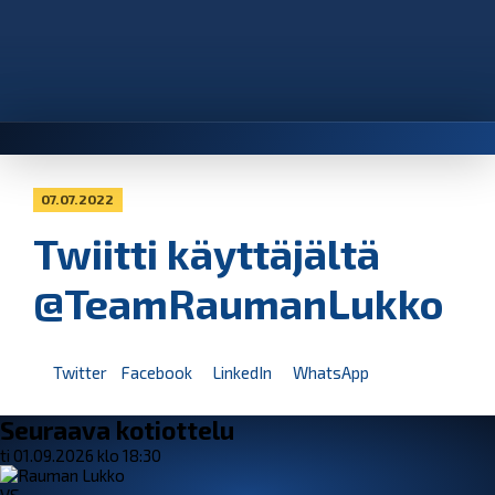
07.07.2022
Twiitti käyttäjältä
@TeamRaumanLukko
Twitter
Facebook
LinkedIn
WhatsApp
Seuraava kotiottelu
ti 01.09.2026 klo 18:30