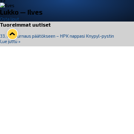
VS
Lukko — Ilves
Osta liput
Tuoreimmat uutiset
33. Pitsiturnaus päätökseen – HPK nappasi Knypyl-pystin
Lue juttu »
Otteluliput juhlakaudelle 26–27 nyt myynnissä!
Lue juttu »
Kiekko-Espoo voittaa historian ensimmäisen naisten
Pitsiturnauksen
Lue juttu »
Pitsiturnauksen päiväliput on loppuunmyyty – Pitsitunnelmaan
pääset myös Marina Vistan terassilla
Lue juttu »
Lukko ja pirkanmaalainen vaatevalmistaja Nousu yhteistyöhön
Lue juttu »
Seuraa Lukkoa somessa