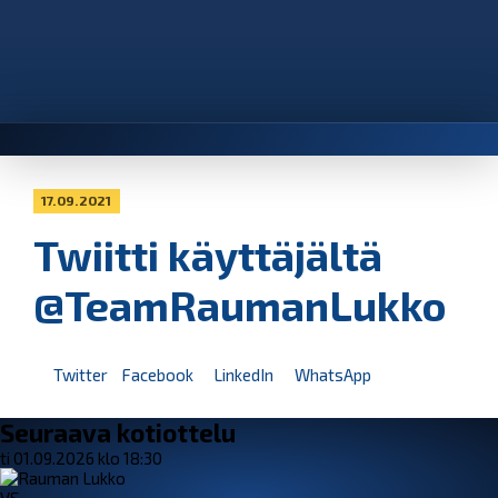
17.09.2021
Twiitti käyttäjältä
@TeamRaumanLukko
Twitter
Facebook
LinkedIn
WhatsApp
Seuraava kotiottelu
ti 01.09.2026 klo 18:30