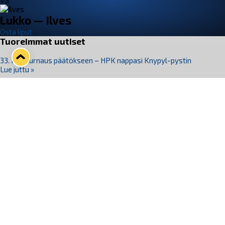
VS
Lukko — Ilves
Osta liput
Tuoreimmat uutiset
33. Pitsiturnaus päätökseen – HPK nappasi Knypyl-pystin
Lue juttu »
Otteluliput juhlakaudelle 26–27 nyt myynnissä!
Lue juttu »
Kiekko-Espoo voittaa historian ensimmäisen naisten
Pitsiturnauksen
Lue juttu »
Pitsiturnauksen päiväliput on loppuunmyyty – Pitsitunnelmaan
pääset myös Marina Vistan terassilla
Lue juttu »
Lukko ja pirkanmaalainen vaatevalmistaja Nousu yhteistyöhön
Lue juttu »
Seuraa Lukkoa somessa