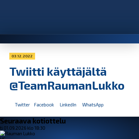
03.12.2022
Twiitti käyttäjältä
@TeamRaumanLukko
Twitter
Facebook
LinkedIn
WhatsApp
Seuraava kotiottelu
ti 01.09.2026 klo 18:30