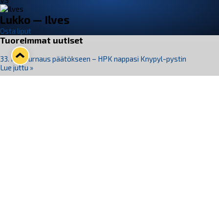
VS
Lukko — Ilves
Osta liput
Tuoreimmat uutiset
33. Pitsiturnaus päätökseen – HPK nappasi Knypyl-pystin
Lue juttu »
Otteluliput juhlakaudelle 26–27 nyt myynnissä!
Lue juttu »
Kiekko-Espoo voittaa historian ensimmäisen naisten
Pitsiturnauksen
Lue juttu »
Pitsiturnauksen päiväliput on loppuunmyyty – Pitsitunnelmaan
pääset myös Marina Vistan terassilla
Lue juttu »
Lukko ja pirkanmaalainen vaatevalmistaja Nousu yhteistyöhön
Lue juttu »
Seuraa Lukkoa somessa