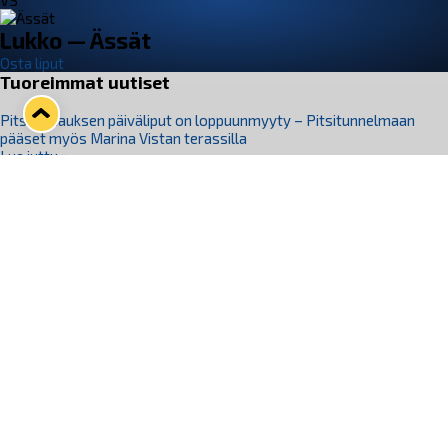
VS
Lukko — Ässät
Osta liput
Tuoreimmat uutiset
Pitsiturnauksen päiväliput on loppuunmyyty – Pitsitunnelmaan
pääset myös Marina Vistan terassilla
Lue juttu »
Lukko ja pirkanmaalainen vaatevalmistaja Nousu yhteistyöhön
Lue juttu »
Aapo Vanninen Nuorten Leijonien mukana
Lue juttu »
Rauman Lukko Oy on ostanut Marina Vista Oy:n liiketoiminnan
Raumalta
Lue juttu »
Varausviikonloppu oli kiireinen Jakub Florisille
Lue juttu »
Seuraa Lukkoa somessa