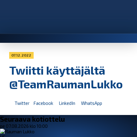
07.12.2022
Twiitti käyttäjältä
@TeamRaumanLukko
Twitter
Facebook
LinkedIn
WhatsApp
Seuraava kotiottelu
pe 07.08.2026 klo 10:00