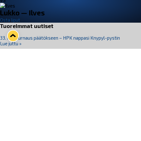
VS
Lukko — Ilves
Osta liput
Tuoreimmat uutiset
33. Pitsiturnaus päätökseen – HPK nappasi Knypyl-pystin
Lue juttu »
Otteluliput juhlakaudelle 26–27 nyt myynnissä!
Lue juttu »
Kiekko-Espoo voittaa historian ensimmäisen naisten
Pitsiturnauksen
Lue juttu »
Pitsiturnauksen päiväliput on loppuunmyyty – Pitsitunnelmaan
pääset myös Marina Vistan terassilla
Lue juttu »
Lukko ja pirkanmaalainen vaatevalmistaja Nousu yhteistyöhön
Lue juttu »
Seuraa Lukkoa somessa