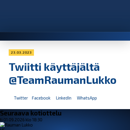
23.03.2023
Twiitti käyttäjältä
@TeamRaumanLukko
Twitter
Facebook
LinkedIn
WhatsApp
Seuraava kotiottelu
ti 01.09.2026 klo 18:30